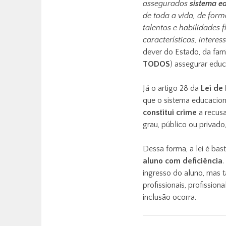
assegurados
sistema ed
de toda a vida, de for
talentos e habilidades f
características, intere
dever do Estado, da famí
TODOS
) assegurar edu
Já o artigo 28 da
Lei de 
que o sistema educaciona
constitui crime
a recusa
grau, público ou privado
Dessa forma, a lei é bas
aluno com deficiência
ingresso do aluno, mas 
profissionais, profission
inclusão ocorra.