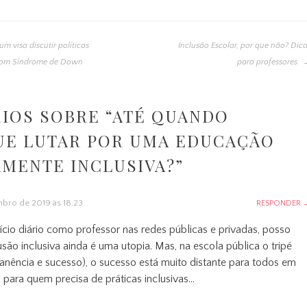
m visa discutir políticas
Inclusão Escolar, por que não? Dic
 com Síndrome de Down
para professores
IOS SOBRE “
ATÉ QUANDO
UE LUTAR POR UMA EDUCAÇÃO
MENTE INCLUSIVA?
”
mbro de 2019 às 18:23
RESPONDER
cio diário como professor nas redes públicas e privadas, posso
lusão inclusiva ainda é uma utopia. Mas, na escola pública o tripé
anência e sucesso), o sucesso está muito distante para todos em
, para quem precisa de práticas inclusivas…