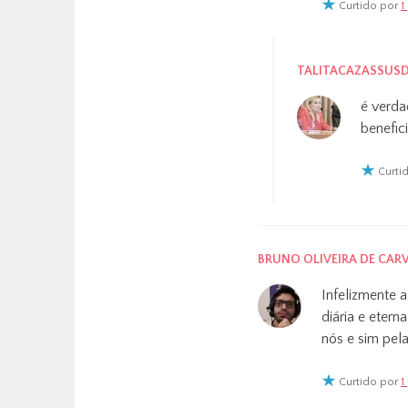
Curtido por
1
TALITACAZASSUSD
é verda
benefic
Curti
BRUNO OLIVEIRA DE CAR
Infelizmente a
diária e etern
nós e sim pel
Curtido por
1