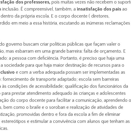
isfação dos professores,
pois muitas vezes não recebem o suport
 a inclusão. É compreensível, também, a
insatisfação dos pais
ao
 dentro da própria escola. E o corpo docente ( diretores,
rdido em meio a essa história, escutando as inúmeras reclamações
 do governo buscam criar políticas públicas que façam valer o
ção, mas esbarram em uma grande barreira: falta de orçamento. E
do: a pessoa com deficiência. Portanto, é preciso que haja uma
 a sociedade para que haja maior destinação de recursos para o
clusivo
e com a verba adequada possam ser implementadas as
: fornecimento de transporte adaptado; escola sem barreiras
 às condições de acessibilidade; qualificação dos funcionários da
 para prestar atendimento adequado às crianças e adolescentes
tação do corpo docente para facilitar a comunicação, aprendendo 
is, bem como o braile e o soroban e realização de atividades de
ntização, promovidas dentro e fora da escola a fim de eliminar
e estereótipos e estimular a convivência com alunos que tenham as
icas.