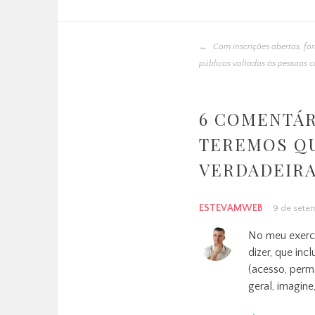
Com inscrições abertas, fóru
públicas voltadas às pessoas
6 COMENTÁR
TEREMOS Q
VERDADEIRA
ESTEVAMWEB
9 de sete
No meu exercí
dizer, que inc
(acesso, perm
geral, imagine