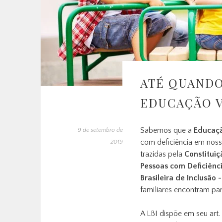
ATÉ QUANDO
EDUCAÇÃO V
Sabemos que a
Educaçã
9 de setembro de
com deficiência em noss
2019
trazidas pela
Constituiç
Pessoas com Deficiênc
Brasileira de Inclusão -
familiares encontram para
A LBI dispõe em seu art. 