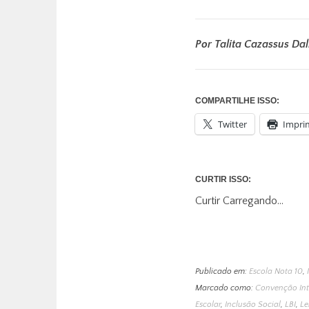
Por Talita Cazassus Dal
COMPARTILHE ISSO:
Twitter
Impri
CURTIR ISSO:
Curtir
Carregando...
Publicado em:
Escola Nota 10
,
Marcado como:
Convenção Inte
Escolar
,
Inclusão Social
,
LBI
,
Le