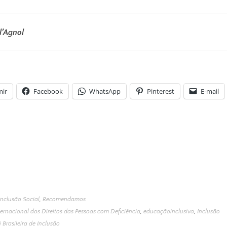
l’Agnol
mir
Facebook
WhatsApp
Pinterest
E-mail
Inclusão Social
,
Recomendamos
rnacional dos Direitos das Pessoas com Deficiência
,
educaçãoinclusiva
,
Inclusão
i Brasileira de Inclusão