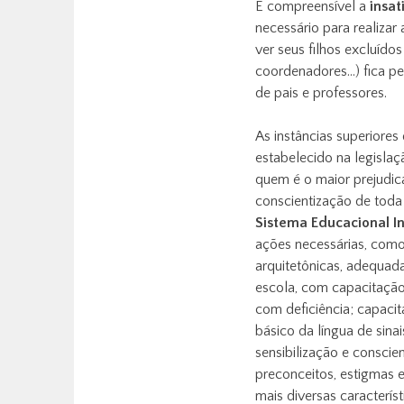
É compreensível a
insat
necessário para realizar
ver seus filhos excluídos
coordenadores…) fica pe
de pais e professores.
As instâncias superiores
estabelecido na legisla
quem é o maior prejudica
conscientização de toda
Sistema Educacional In
ações necessárias, como
arquitetônicas, adequada
escola, com capacitação
com deficiência; capaci
básico da língua de sina
sensibilização e conscie
preconceitos, estigmas 
mais diversas característ