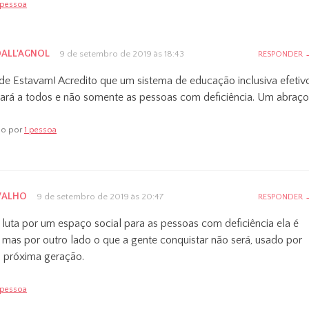
 pessoa
ALL'AGNOL
9 de setembro de 2019 às 18:43
RESPONDER
de Estavam! Acredito que um sistema de educação inclusiva efetiv
iará a todos e não somente as pessoas com deficiência. Um abraço
do por
1 pessoa
VALHO
9 de setembro de 2019 às 20:47
RESPONDER
 luta por um espaço social para as pessoas com deficiência ela é
a mas por outro lado o que a gente conquistar não será, usado por
a próxima geração.
 pessoa